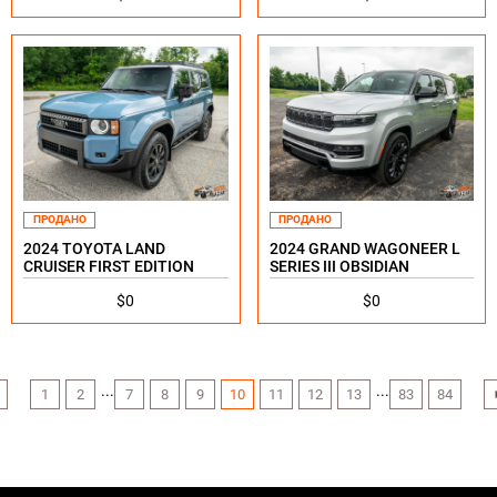
ПРОДАНО
ПРОДАНО
2024 TOYOTA LAND
2024 GRAND WAGONEER L
CRUISER FIRST EDITION
SERIES III OBSIDIAN
$0
$0
...
...
1
2
7
8
9
10
11
12
13
83
84