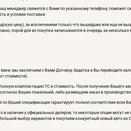
наш менеджер свяжется с Вами по указанному телефону, поможет 
сть и условия поставки.
одскую цену), за исключением только что вышедших или еще не вы
ложно, порой для их покупки записываются в очередь за несколько
авки, мы заключаем с Вами Договор Задатка и Вы переводите залог
от стоимости).
полную комплектацию ТС и стоимость. После получения Вашего ав
согласно Ваших пожеланий, либо размещаем заказ в производство
 по Вашей спецификации гарантирует полное соответствие всех В
о в наличии у официальных дилеров, то некоторые опции могут не
ольшой выбор вариантов и покупаем конкретный новый авто из С