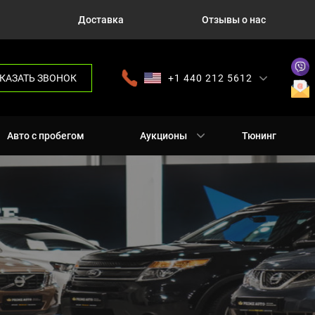
Доставка
Отзывы о нас
КАЗАТЬ ЗВОНОК
+1 440 212 5612
+380 63 445 8605
---
+7 701 784 4450
+375 17 337 2065
Авто с пробегом
Аукционы
Тюнинг