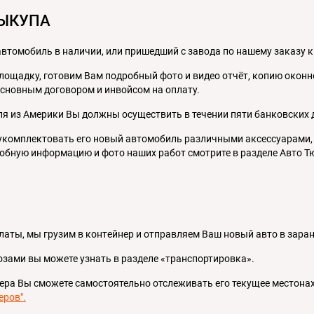
ВЫКУПА
томобиль в наличии, или пришедший с завода по нашему заказу к
площадку, готовим Вам подробный фото и видео отчёт, копию окон
 основным договором и инвойсом на оплату.
я из Америки Вы должны осуществить в течении пяти банковских 
укомплектовать его новый автомобиль различными аксессуарами, 
обную информацию и фото наших работ смотрите в разделе Авто Т
латы, мы грузим в контeйнер и отправляем Ваш новый авто в заран
озами вы можете узнать в разделе «транспортировка».
ера Вы сможете самостоятельно отслеживать его текущее местона
еров".