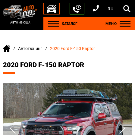
RU
+1 440 212 5612
+380 63 445 8605
---
+7 701 784 4450
+375 17 337 2065
АВТО ИЗ США
КАТАЛОГ
МЕНЮ
Автотюнинг
2020 Ford F-150 Raptor
2020 FORD F-150 RAPTOR