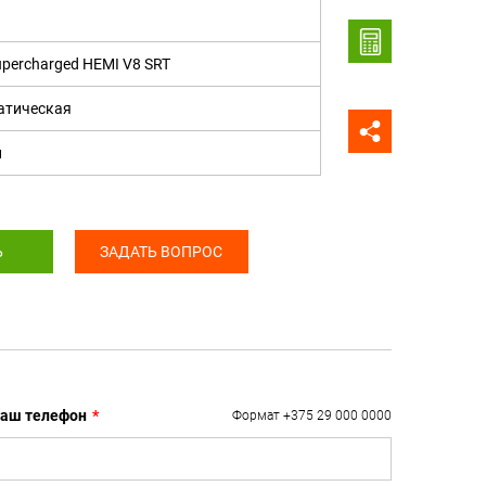
upercharged HEMI V8 SRT
атическая
н
Ь
ЗАДАТЬ ВОПРОС
аш телефон
*
Формат +375 29 000 0000