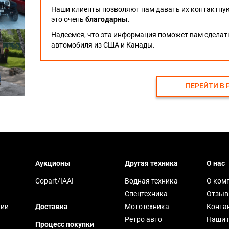
Наши клиенты позволяют нам давать их контактну
это очень
благодарны.
Надеемся, что эта информация поможет вам сдела
автомобиля из США и Канады.
ПЕРЕЙТИ В 
Аукционы
Другая техника
О нас
Copart/IAAI
Водная техника
О ком
Спецтехника
Отзы
чии
Доставка
Мототехника
Конта
Ретро авто
Наши 
Процесс покупки