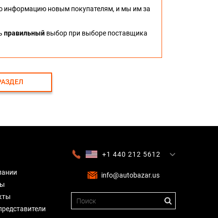
ю информацию новым покупателям, и мы им за
ть
правильный
выбор при выборе поставщика
РАЗДЕЛ
+1 440 212 5612
+380 63 445 8605
---
+7 701 784 4450
+375 17 337 2065
пании
info@autobazar.us
вы
кты
представители