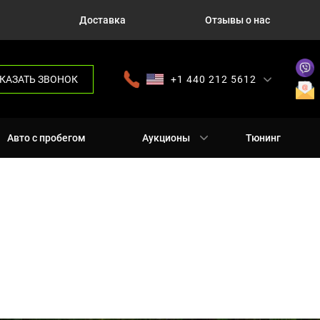
Доставка
Отзывы о нас
КАЗАТЬ ЗВОНОК
+1 440 212 5612
+380 63 445 8605
---
+7 701 784 4450
+375 17 337 2065
Авто с пробегом
Аукционы
Тюнинг