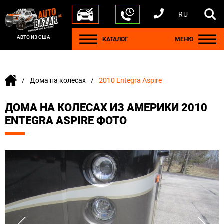
RU
+1 440 212 5612
+380 63 445 8605
---
+7 701 784 4450
+375 17 337 2065
АВТО ИЗ США
КАТАЛОГ
МЕНЮ
Дома на колесах
2010 Entegra Aspire
ДОМА НА КОЛЕСАХ ИЗ АМЕРИКИ 2010
ENTEGRA ASPIRE ФОТО