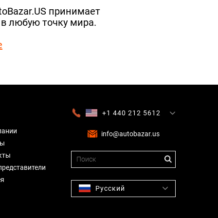
utoBazar.US принимает
 в любую точку мира.
е
+1 440 212 5612
+380 63 445 8605
---
+7 701 784 4450
+375 17 337 2065
пании
info@autobazar.us
вы
кты
представители
ея
Русский
English