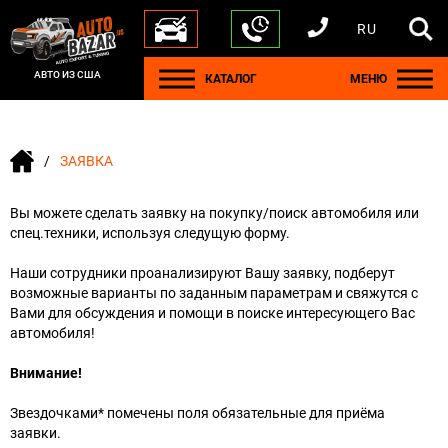
RU
+1 440 212 5612
+380 63 445 8605
---
+7 701 784 4450
+375 17 337 2065
АВТО ИЗ США
КАТАЛОГ
МЕНЮ
ЗАЯВКА
Вы можете сделать заявку на покупку/поиск автомобиля или
спец.техники, используя следущую форму.
Наши сотрудники проанализируют Вашу заявку, подберут
возможные варианты по заданным параметрам и свяжутся с
Вами для обсуждения и помощи в поиске интересующего Вас
автомобиля!
Внимание!
Звездочками* помечены поля обязательные для приёма
заявки.