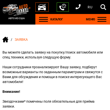
RU
+1 440 212 5612
+380 63 445 8605
---
+7 701 784 4450
+375 17 337 2065
АВТО ИЗ США
КАТАЛОГ
МЕНЮ
ЗАЯВКА
Вы можете сделать заявку на покупку/поиск автомобиля или
спец.техники, используя следущую форму.
Наши сотрудники проанализируют Вашу заявку, подберут
возможные варианты по заданным параметрам и свяжутся с
Вами для обсуждения и помощи в поиске интересующего Вас
автомобиля!
Внимание!
Звездочками* помечены поля обязательные для приёма
заявки.