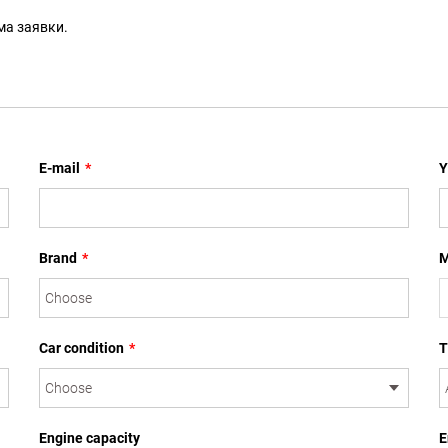
ма заявки.
E-mail
*
Y
Brand
*
M
Car condition
*
T
Engine capacity
E