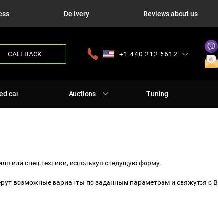
ess
Delivery
Reviews about us
CALLBACK
+1 440 212 5612
+380 63 445 8605
---
+7 701 784 4450
+375 17 337 2065
ed car
Auctions
Tuning
ля или спец.техники, используя следущую форму.
ерут возможные варианты по заданным параметрам и свяжутся с В