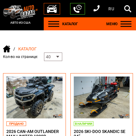
RU
+1 440 212 5612
+380 63 445 8605
---
+7 701 784 4450
+375 17 337 2065
АВТО ИЗ США
КАТАЛОГ
МЕНЮ
КАТАЛОГ
Кол-во на странице:
ПРОДАНО
В НАЛИЧИИ
2026 CAN-AM OUTLANDER
2026 SKI-DOO SKANDIC SE