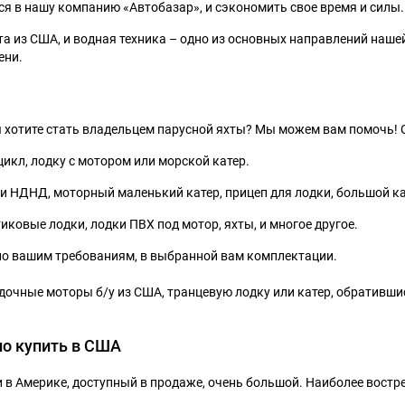
ся в нашу компанию «Автобазар», и сэкономить свое время и силы.
а из США, и водная техника – одно из основных направлений наше
ени.
ы хотите стать владельцем парусной яхты? Мы можем вам помочь! С
цикл, лодку с мотором или морской катер.
и НДНД, моторный маленький катер, прицеп для лодки, большой кат
иковые лодки, лодки ПВХ под мотор, яхты, и многое другое.
по вашим требованиям, в выбранной вам комплектации.
одочные моторы б/у из США, транцевую лодку или катер, обратившис
но купить в США
и в Америке, доступный в продаже, очень большой. Наиболее вост