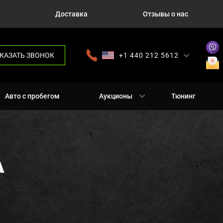
Доставка
Отзывы о нас
КАЗАТЬ ЗВОНОК
+1 440 212 5612
+380 63 445 8605
---
+7 701 784 4450
+375 17 337 2065
Авто с пробегом
Аукционы
Тюнинг
А