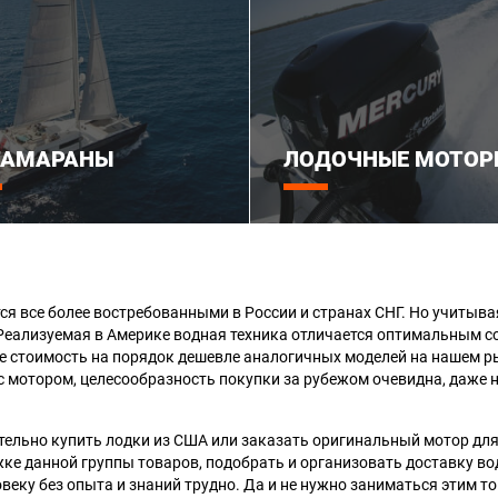
ТАМАРАНЫ
ЛОДОЧНЫЕ МОТОР
я все более востребованными в России и странах СНГ. Но учитывая
Реализуемая в Америке водная техника отличается оптимальным с
е стоимость на порядок дешевле аналогичных моделей на нашем рын
с мотором, целесообразность покупки за рубежом очевидна, даже 
льно купить лодки из США или заказать оригинальный мотор для л
ке данной группы товаров, подобрать и организовать доставку вод
овеку без опыта и знаний трудно. Да и не нужно заниматься этим т