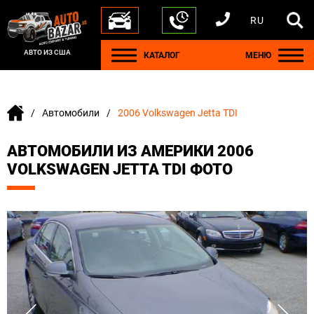
RU
+1 440 212 5612
+380 63 445 8605
---
+7 701 784 4450
+375 17 337 2065
АВТО ИЗ США
КАТАЛОГ
МЕНЮ
Автомобили
2006 Volkswagen Jetta TDI
АВТОМОБИЛИ ИЗ АМЕРИКИ 2006
VOLKSWAGEN JETTA TDI ФОТО