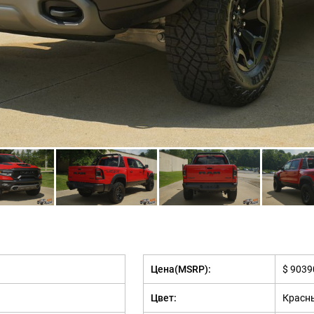
Цена(MSRP):
$ 9039
Цвет:
Красн