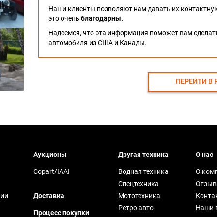
Наши клиенты позволяют нам давать их контактну
это очень
благодарны.
Надеемся, что эта информация поможет вам сдела
автомобиля из США и Канады.
ПЕРЕЙТИ В 
Аукционы
Другая техника
О нас
Copart/IAAI
Водная техника
О ком
Спецтехника
Отзы
чии
Доставка
Мототехника
Конта
Ретро авто
Наши 
Процесс покупки