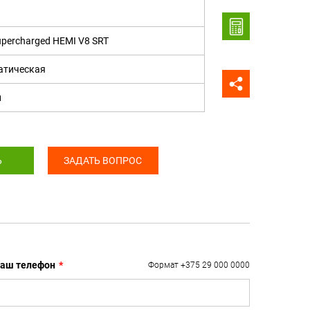
upercharged HEMI V8 SRT
атическая
н
Ь
ЗАДАТЬ ВОПРОС
аш телефон
*
Формат +375 29 000 0000