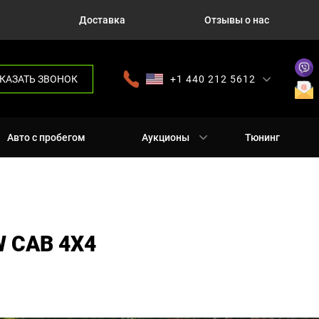
Доставка
Отзывы о нас
КАЗАТЬ ЗВОНОК
+1 440 212 5612
+380 63 445 8605
---
+7 701 784 4450
+375 17 337 2065
Авто с пробегом
Аукционы
Тюнинг
W CAB 4X4