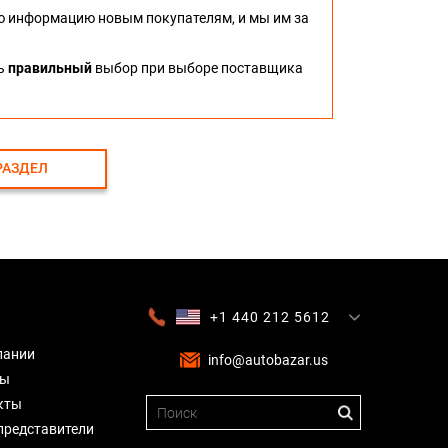
ю информацию новым покупателям, и мы им за
ть
правильный
выбор при выборе поставщика
РАЗДЕЛ
+1 440 212 5612
+380 63 445 8605
---
+7 701 784 4450
+375 17 337 2065
пании
info@autobazar.us
вы
кты
представители