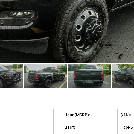
Цена(MSRP):
$ N/A
Цвет:
Черны