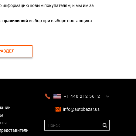
ю информацию новым покупателям, и мы им за
ть
правильный
выбор при выборе поставщика
РАЗДЕЛ
+1 440 212 5612
+380 63 445 8605
---
+7 701 784 4450
+375 17 337 2065
пании
info@autobazar.us
вы
кты
представители