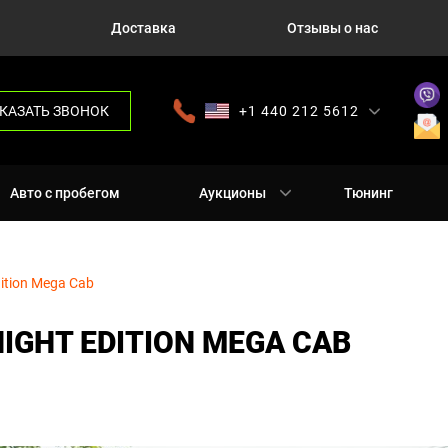
Доставка
Отзывы о нас
КАЗАТЬ ЗВОНОК
+1 440 212 5612
+380 63 445 8605
---
+7 701 784 4450
+375 17 337 2065
Авто с пробегом
Аукционы
Тюнинг
ition Mega Cab
NIGHT EDITION MEGA CAB