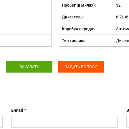
Пробег (в милях):
32
Двигатель:
6.7L I
Коробка передач:
Автом
Тип топлива:
Дизел
ЗАКАЗАТЬ
ЗАДАТЬ ВОПРОС
E-mail
*
В